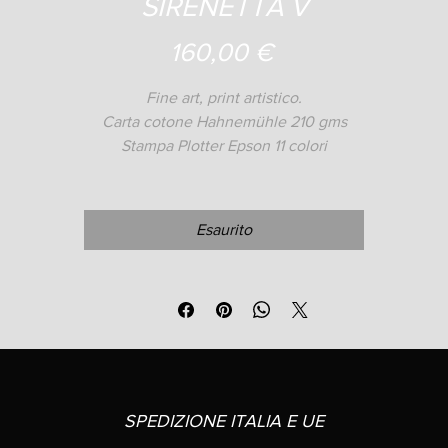
SIRENETTA V
Prezzo
160,00 €
Fine art, print artistico.
Carta cotone Hahnemühle 210 gms
Stampa Plotter Epson 11 colori
 costo di spedizione attraverso UPS e dipende del codice posta
Esaurito
SPEDIZIONE ITALIA E UE